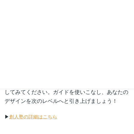
い。最初は少し面倒に感じるかもしれませんが、慣
れてくればガイドなしのデザインは考えられなくな
るはずです。
創人塾では、IllustratorやPhotoshopの基本操作か
ら、プロのデザイナーが実践しているテクニックま
で、幅広く学ぶことができます。「デザインスキル
を基礎からしっかり身につけたい」「もっと効率的
にクオリティの高いデザインを作りたい」という方
は、ぜひ一度、創人塾のオンライン講座をチェック
してみてください。ガイドを使いこなし、あなたの
デザインを次のレベルへと引き上げましょう！
▶
創人塾の詳細はこちら