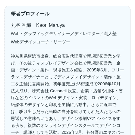
筆者プロフィール
丸谷 香織 Kaori Maruya
Web・グラフィックデザイナー／ディレクター／創人塾
Webデザインコーチ・リーダー
神奈川県横浜市出身。総合広告代理店で新規開拓営業を学
び、その後ディスプレイデザイン会社で新規開拓営業・企
画・デザイン・製作・現場施工を経験。2005年6月、フリー
ランスデザイナーとしてディスプレイデザイン・製作・施
工を主軸に営業開始。初年度売上げ8桁達成で2006年10月
法人成り、株式会社 Coconeil 設立。企業・店舗や団体・省
庁などのイベントのWebデザイン・実装、ロゴデザイン、
紙媒体のデザインと印刷を主軸に活動中。さらに近年で
は、駆け出しだった当時の自分を助けてくれた人たちへの
恩返しの意味合いもあり、デザイン添削やアドバイスをす
る傍ら、複数のオンラインデザインスクールでデザインコ
ーチ、講師としても活動。2025年3月、各分野のエキスパー