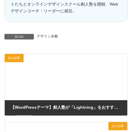
トたちとオンラインデザインスクール創人塾を開校、Web
デザインコーチ・リーダーに就任。
デザイン全般
BLOG
前の記事
【WordPressテーマ】創人塾が「Lightning」をおすすめする理由と、今選ぶなら「G3」であるべき訳
2025/05/25
次の記事